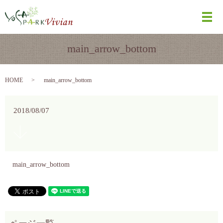
メ
main_arrow_bottom
HOME
main_arrow_bottom
2018/08/07
main_arrow_bottom