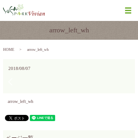
メ
arrow_left_wh
HOME
arrow_left_wh
2018/08/07
arrow_left_wh