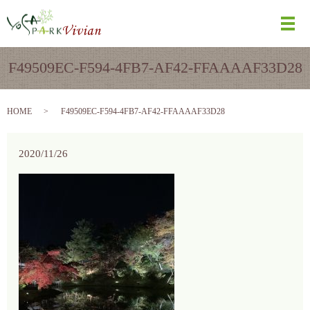
メ
F49509EC-F594-4FB7-AF42-FFAAAAF33D28
HOME
F49509EC-F594-4FB7-AF42-FFAAAAF33D28
2020/11/26