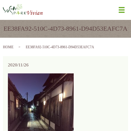
メ
EE38FA92-510C-4D73-8961-D94D53EAFC7A
HOME
EE38FA92-510C-4D73-8961-D94D53EAFC7A
2020/11/26